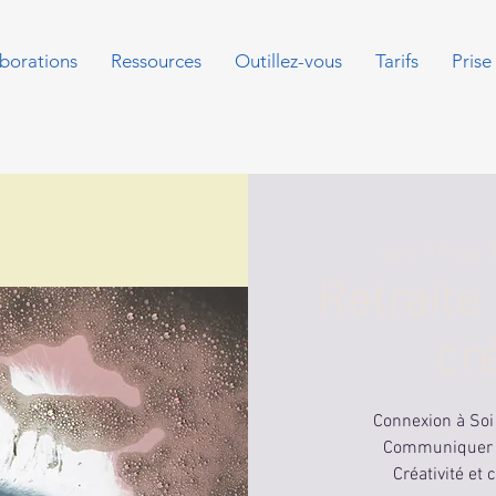
borations
Ressources
Outillez-vous
Tarifs
Prise
sam. 19 oct.
  |
Retraite
cr
Connexion à Soi
Communiquer a
Créativité et 