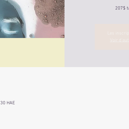
207$ t
Les inscri
Voir d'au
h 30 HAE