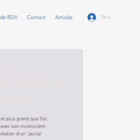
 de RDV
Contact
Articles
Se connecter
  
Événement virtuel
 hypnotique
éative
 et plus grand que Soi.
vec son inconscient
création d'un "jeu/je"