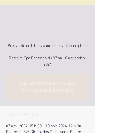
4 jours Hypnose +
Naturopathie
jeu. 07 nov.
  |  
Eastman
Pré-vente de billets pour reservation de place
Retraite Spa Eastman du 07 au 10 novembre
2024
Les inscriptions sont closes
Voir d'autres événements
Heure et lieu
07 nov. 2024, 15 h 00 – 10 nov. 2024, 12 h 00
Eastman, 895 Chem. des Diligences, Eastman,